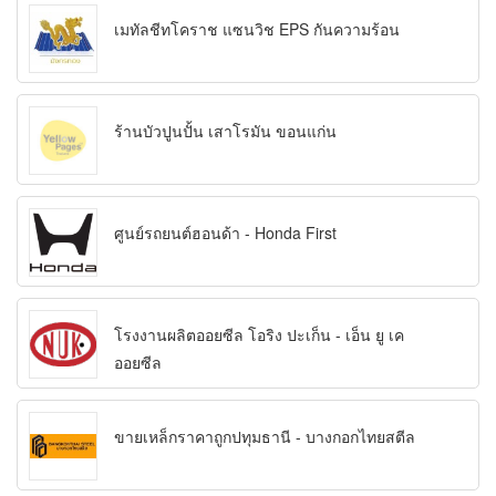
เมทัลชีทโคราช แซนวิช EPS กันความร้อน
ร้านบัวปูนปั้น เสาโรมัน ขอนแก่น
ศูนย์รถยนต์ฮอนด้า - Honda First
โรงงานผลิตออยซีล โอริง ปะเก็น - เอ็น ยู เค
ออยซีล
ขายเหล็กราคาถูกปทุมธานี - บางกอกไทยสตีล