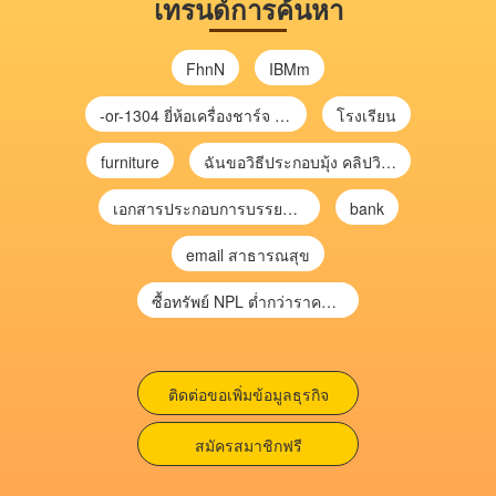
เทรนด์การค้นหา
FhnN
IBMm
-or-1304 ยี่ห้อเครื่องชาร์จ chargecore
โรงเรียน
furniture
ฉันขอวิธีประกอบมุ้ง คลิปวิดีโอ การประกอบมุ้ง
เอกสารประกอบการบรรยาย การประเมินความเสี่ยงเพื่อวางแผนการตรวจสอบ \
bank
email สาธารณสุข
ซื้อทรัพย์ NPL ต่ำกว่าราคาตลาด 30-70% แบบไม่ต้องไปประมูล”
ติดต่อขอเพิ่มข้อมูลธุรกิจ
สมัครสมาชิกฟรี