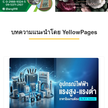
บทความแนะนำโดย YellowPages